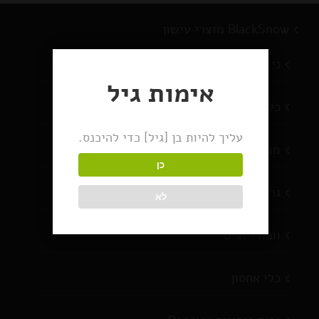
BlackSnow מוצרי עישון
ניירות גלגול
אימות גיל
כלי עישון
עליך להיות בן [גיל] כדי להיכנס.
מוצרים חדשים
כן
גריינדרים
לא
וופורייזרים
כלי אחסון