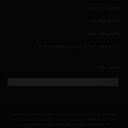
טלפון להזמנות:
03-6906286
053-9614583
לחצו כאן ליצירת קשר והשארת פרטים
חפשו באתר
הצהרת הנגישות באתר
|
בלאק-סנואו סיטונאי מוצרי עישון לפיצוצייות וחנויות
נוחות - Black Snow
|
ליצירת קשר והזמנות |
יבואן רשמי נייר גלגול טבעי פיי
פיי - PAY PAY
|
אודותינו
| Copyright 2020 כל הזכויות שמורות