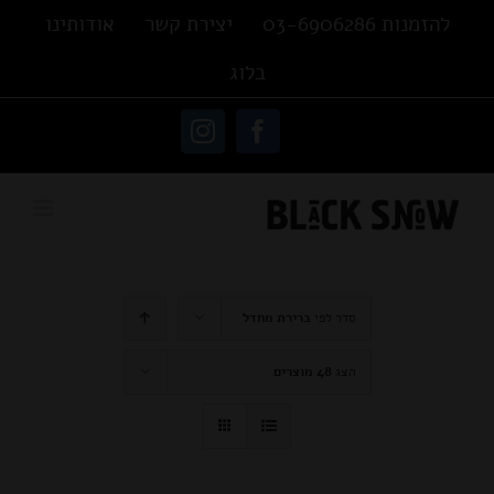
Ski
להזמנות 03-6906286
יצירת קשר
אודותינו
t
בלוג
conten
פתח סרגל נגישות
Instagram
Facebook
סדר לפי
ברירת מחדל
הצג
48 מוצרים