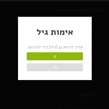
BlackSnow מוצרי עישון
ניירות גלגול
אימות גיל
כלי עישון
עליך להיות בן [גיל] כדי להיכנס.
מוצרים חדשים
כן
גריינדרים
לא
וופורייזרים
כלי אחסון