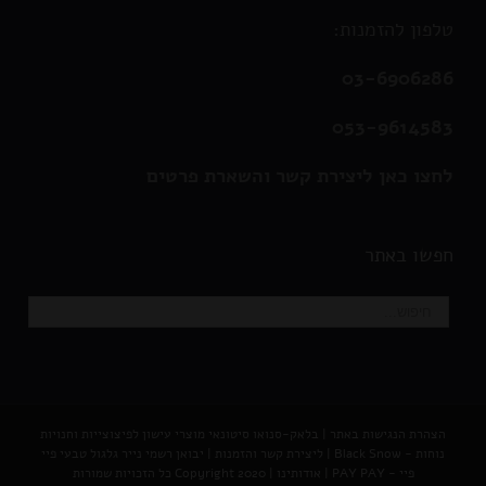
טלפון להזמנות:
03-6906286
053-9614583
לחצו כאן ליצירת קשר והשארת פרטים
חפשו באתר
הצהרת הנגישות באתר
|
בלאק-סנואו סיטונאי מוצרי עישון לפיצוצייות וחנויות
נוחות - Black Snow
|
ליצירת קשר והזמנות |
יבואן רשמי נייר גלגול טבעי פיי
פיי - PAY PAY
|
אודותינו
| Copyright 2020 כל הזכויות שמורות