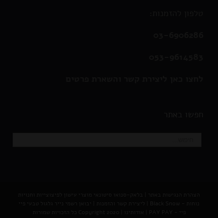
טלפון להזמנות:
03-6906286
053-9614583
לחצו כאן ליצירת קשר והשארת פרטים
חפשו באתר
הצהרת הנגישות באתר
|
בלאק-סנואו סיטונאי מוצרי עישון לפיצוצייות וחנויות
נוחות - Black Snow
|
ליצירת קשר והזמנות |
יבואן רשמי נייר גלגול טבעי פיי
פיי - PAY PAY
|
אודותינו
| Copyright 2020 כל הזכויות שמורות