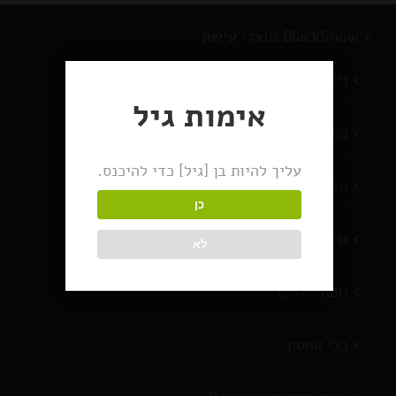
BlackSnow מוצרי עישון
ניירות גלגול
אימות גיל
כלי עישון
עליך להיות בן [גיל] כדי להיכנס.
מוצרים חדשים
כן
גריינדרים
לא
וופורייזרים
כלי אחסון