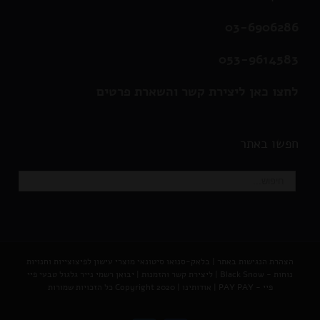
03-6906286
053-9614583
לחצו כאן ליצירת קשר והשארת פרטים
חפשו באתר
הצהרת הנגישות באתר
|
בלאק-סנואו סיטונאי מוצרי עישון לפיצוצייות וחנויות
נוחות - Black Snow
|
ליצירת קשר והזמנות |
יבואן רשמי נייר גלגול טבעי פיי
פיי - PAY PAY
|
אודותינו
| Copyright 2020 כל הזכויות שמורות