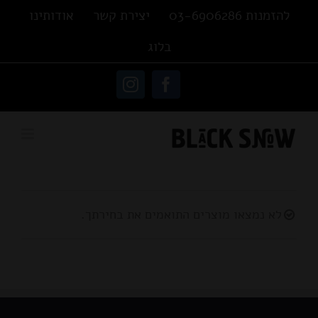
Ski
להזמנות 03-6906286
יצירת קשר
אודותינו
t
בלוג
conten
פתח סרגל נגישות
Instagram
Facebook
לא נמצאו מוצרים התואמים את בחירתך.