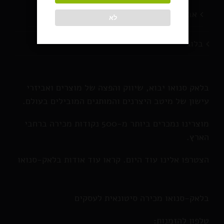
אביזרי עישון
לא
בלוג
בלאק סנואו יבוא, שיווק והפצה של מוצרים ואביזרי
עישון של מיטב היצרנים והמותגים המובילים בעולם.
מוצרינו נמכרים ביותר מ-500 נקודות מכירה ברחבי
הארץ.
הצטרפו אלינו עוד היום. קראו עוד אודות בלאק-סנואו
בלאק-סנואו מכירה סיטונאית לעסקים
טלפון להזמנות: