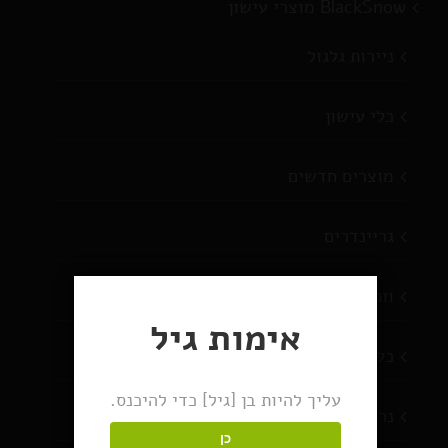
BlackSnow מוצרי עישון
ניירות גלגול
כלי עישון
מוצרים חדשים
גריינדרים
וופורייזרים
אימות גיל
כלי אחסון
עליך להיות בן [גיל] כדי להיכנס.
נרות ריחניים Beamer
כן