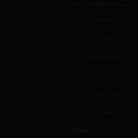
BlackSnow מוצרי עישון
ניירות גלגול
כלי עישון
מוצרים חדשים
גריינדרים
וופורייזרים
כלי אחסון
נרות ריחניים Beamer