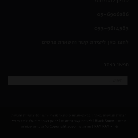
טלפון להזמנות:
03-6906286
053-9614583
לחצו כאן ליצירת קשר והשארת פרטים
חפשו באתר
הצהרת הנגישות באתר
|
בלאק-סנואו סיטונאי מוצרי עישון לפיצוצייות וחנויות
נוחות - Black Snow
|
ליצירת קשר והזמנות |
יבואן רשמי נייר גלגול טבעי פיי
פיי - PAY PAY
|
אודותינו
| Copyright 2020 כל הזכויות שמורות