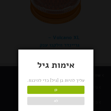
Volcano XL –
גריינדר וולקנו ענק
אימות גיל
BlackSnow מוצרי עישון
עליך להיות בן [גיל] כדי להיכנס.
ניירות גלגול
כן
כלי עישון
לא