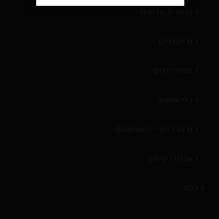
מוצרים חדשים
גריינדרים
וופורייזרים
כלי אחסון
נרות ריחניים Beamer
אביזרי עישון
בלוג