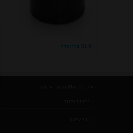
SLX גריינדר
BlackSnow מוצרי עישון
ניירות גלגול
כלי עישון