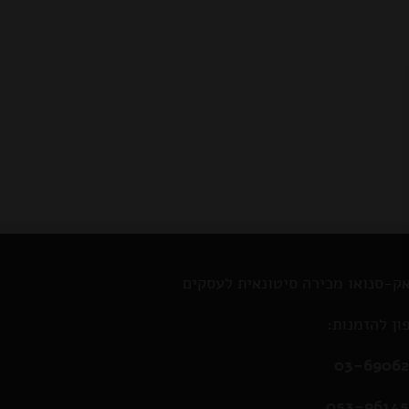
ק-סנואו מכירה סיטונאית לעסקים
ון להזמנות:
03-6906
053-9614