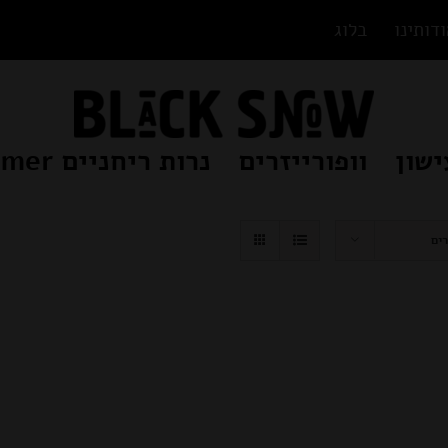
דותינו
בלוג
ישון
וופורייזרים
נרות ריחניים Beamer