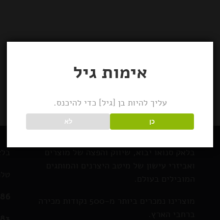
אימות גיל
עליך להיות בן [גיל] כדי להיכנס.
כן
לא
בלאק סנואו יבוא, שיווק והפצה של מוצרים
בלא
ואביזרי עישון של מיטב היצרנים והמותגים
טלפ
המובילים בעולם.
286
מוצרינו נמכרים ביותר מ-500 נקודות מכירה
ברחבי הארץ.
583