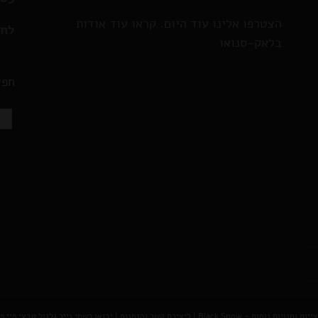
הצטרפו אלינו עוד היום. קראו עוד אודות
לחצ
בלאק-סנואו
חפש
נויות נוחות - Black Snow
|
ליצירת קשר והזמנות |
יבואן רשמי נייר גלגול טבעי פיי פיי - AY