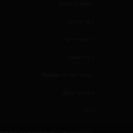
מוצרים חדשים
גריינדרים
וופורייזרים
כלי אחסון
נרות ריחניים Beamer
אביזרי עישון
בלוג
הצהרת הנגישות באתר
|
בלאק-סנואו סיטונאי מוצרי עישון לפיצוצייות וח