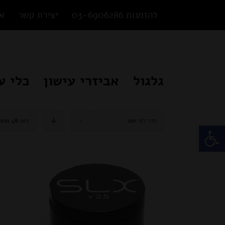
Ski
להזמנות 03-6906286
יצירת קשר
או
t
conten
גלגול
אביזרי עישון
כלי ע
סדר לפי
שם
הצג
48 מוצרים
פתח סרגל נגישות