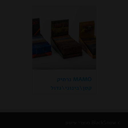
MAMO נרתיק
קטן\בינוני\גדול
BlackSnow מוצרי עישון