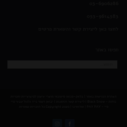
03-6906286
053-9614583
לחצו כאן ליצירת קשר והשארת פרטים
חפשו באתר
הצהרת הנגישות באתר
|
בלאק-סנואו סיטונאי מוצרי עישון לפיצוצייות וחנויות
נוחות - Black Snow
|
ליצירת קשר והזמנות |
יבואן רשמי נייר גלגול טבעי פיי
פיי - PAY PAY
|
אודותינו
| Copyright 2020 כל הזכויות שמורות
Instagram
Facebook