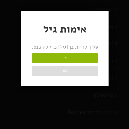
ניירות גלגול
אימות גיל
כלי עישון
מוצרים חדשים
עליך להיות בן [גיל] כדי להיכנס.
כן
גריינדרים
לא
וופורייזרים
כלי אחסון
נרות ריחניים Beamer