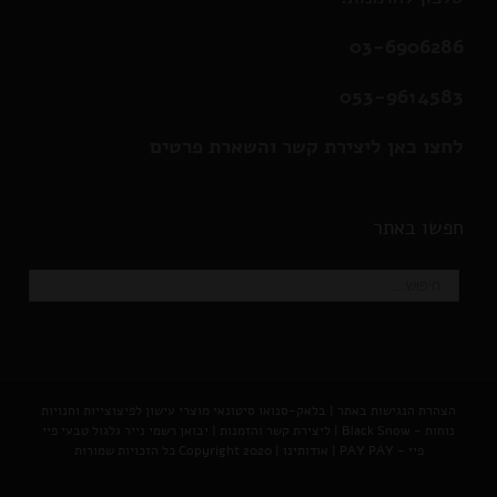
03-6906286
053-9614583
לחצו כאן ליצירת קשר והשארת פרטים
חפשו באתר
הצהרת הנגישות באתר
|
בלאק-סנואו סיטונאי מוצרי עישון לפיצוצייות וחנויות
נוחות - Black Snow
|
ליצירת קשר והזמנות |
יבואן רשמי נייר גלגול טבעי פיי
פיי - PAY PAY
|
אודותינו
| Copyright 2020 כל הזכויות שמורות