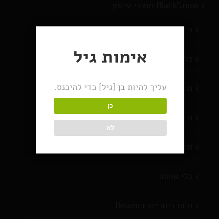
BlackSnow מוצרי עישון
ניירות גלגול
אימות גיל
כלי עישון
עליך להיות בן [גיל] כדי להיכנס.
מוצרים חדשים
כן
גריינדרים
לא
וופורייזרים
כלי אחסון
נרות ריחניים Beamer