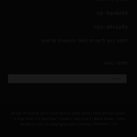
03-6906286
053-9614583
לחצו כאן ליצירת קשר והשארת פרטים
חפשו באתר
הצהרת הנגישות באתר
|
בלאק-סנואו סיטונאי מוצרי עישון לפיצוצייות וחנויות
נוחות - Black Snow
|
ליצירת קשר והזמנות |
יבואן רשמי נייר גלגול טבעי פיי
פיי - PAY PAY
|
אודותינו
| Copyright 2020 כל הזכויות שמורות