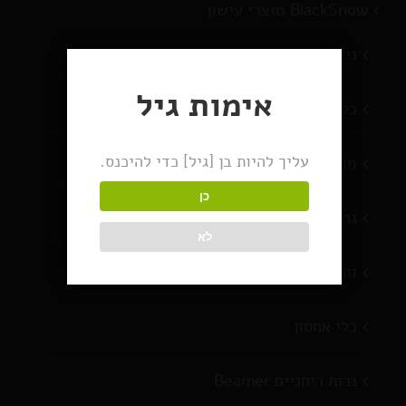
BlackSnow מוצרי עישון
ניירות גלגול
אימות גיל
כלי עישון
עליך להיות בן [גיל] כדי להיכנס.
מוצרים חדשים
כן
גריינדרים
לא
וופורייזרים
כלי אחסון
נרות ריחניים Beamer