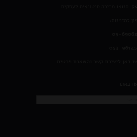
ק-סנואו מכירה סיטונאית לעסקים
ון להזמנות:
03-6906
053-9614
ו כאן ליצירת קשר והשארת פרטים
ו באתר