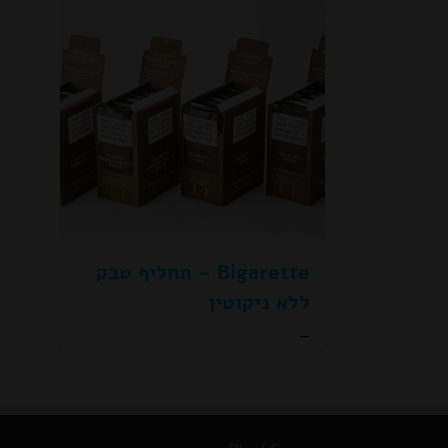
Bigarette – תחליף טבק
ללא ניקוטין
טווח
–
מחירים:
עד