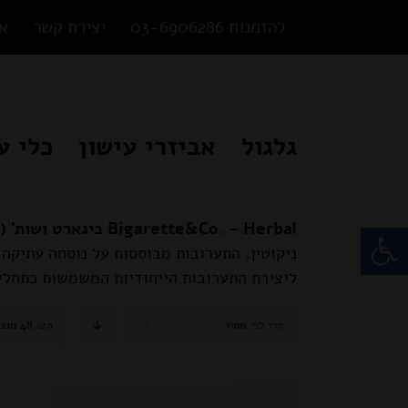
Ski
להזמנות 03-6906286
יצירת קשר
או
t
conten
גלגול
אביזרי עישון
כלי ע
פתח סרגל נגישות
Bigarette&Co. – Herbal ביגארט ושות' (Herbal)
ניקוטין. התערובות מבוססות על נוסחה עתיקה 
ליצירת התערובות הייחודיות המשמשות כתחליפי
סדר לפי
מחיר
הצג
48 מוצרים