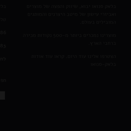
בלאק סנואו יבוא, שיווק והפצה של מוצרים
בלא
ואביזרי עישון של מיטב היצרנים והמותגים
טלפ
המובילים בעולם.
286
מוצרינו נמכרים ביותר מ-500 נקודות מכירה
ברחבי הארץ.
583
הצטרפו אלינו עוד היום. קראו עוד אודות
לחצ
בלאק-סנואו
חפש