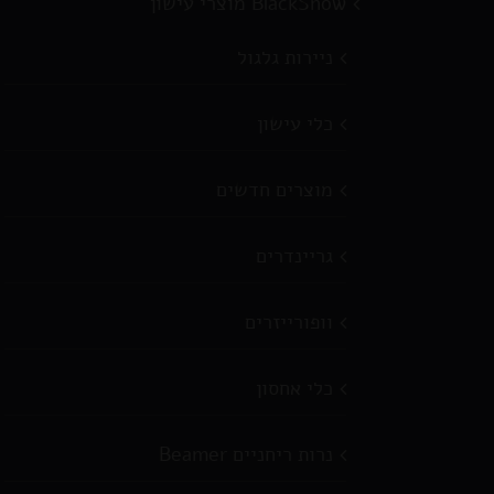
BlackSnow מוצרי עישון
ניירות גלגול
כלי עישון
מוצרים חדשים
גריינדרים
וופורייזרים
כלי אחסון
נרות ריחניים Beamer