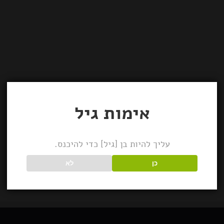
אימות גיל
עליך להיות בן [גיל] כדי להיכנס.
כן
לא