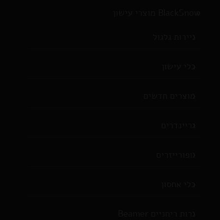
BlackSnow מוצרי עישון
ניירות גלגול
כלי עישון
מוצרים חדשים
גריינדרים
וופורייזרים
כלי אחסון
נרות ריחניים Beamer