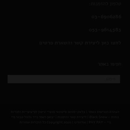
טלפון להזמנות:
03-6906286
053-9614583
לחצו כאן ליצירת קשר והשארת פרטים
חפשו באתר
הצהרת הנגישות באתר
|
בלאק-סנואו סיטונאי מוצרי עישון לפיצוצייות וחנויות
נוחות - Black Snow
|
ליצירת קשר והזמנות |
יבואן רשמי נייר גלגול טבעי פיי
פיי - PAY PAY
|
אודותינו
| Copyright 2020 כל הזכויות שמורות