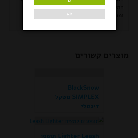
כן
המיכסה המגנטי.
שומר על סדר באזור ההכנה
לא
ומונע בריחת ריחות.
מוצרים קשורים
BlackSnow
SIMPLEX משקל
דיגטלי
Lighter Leash תופסן