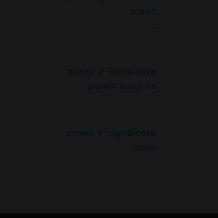
למצית
טווח
–
מחירים:
עד
V-syndicate קופסת
פח קטנה לאחסון
V-syndicate מאפרת
מתכת