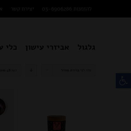
Ski
להזמנות 03-6906286
יצירת קשר
או
t
conten
גלגול
אביזרי עישון
כלי ע
סדר לפי
ברירת מחדל
הצג
48 מוצרים
פתח סרגל נגישות