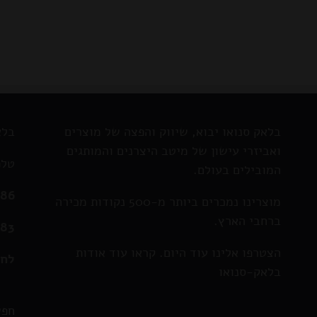
בלאק סנואו יבוא, שיווק והפצה של מוצרים
בלא
ואביזרי עישון של מיטב היצרנים והמותגים
טלפ
המובילים בעולם.
286
מוצרינו נמכרים ביותר מ-500 נקודות מכירה
ברחבי הארץ.
583
הצטרפו אלינו עוד היום. קראו עוד אודות
לחצ
בלאק-סנואו
חפש