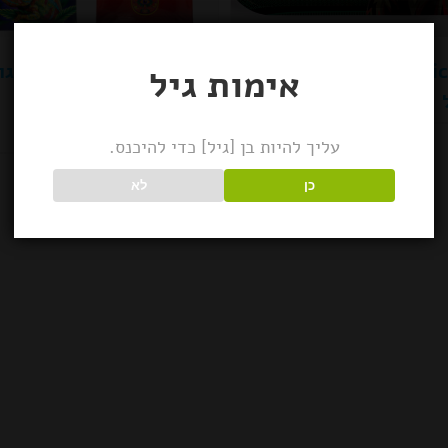
V-syndicate מגש מתכת
V-syndicate מגש גל
אימות גיל
מזכוכית קטן\בינוני +
מאפרה
עליך להיות בן [גיל] כדי להיכנס.
כן
לא