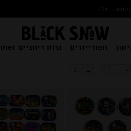
דותינו
בלוג
ישון
וופורייזרים
נרות ריחניים Beamer