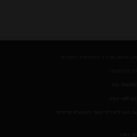
ק-סנואו מכירה סיטונאית לעסקים
ון להזמנות:
03-6906
053-9614
ו כאן ליצירת קשר והשארת פרטים
ו באתר