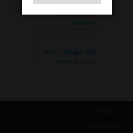
מאפרה עם חוטר
Beamer
Grunge Off – חומר
לניקוי בקבוקים
BlackSnow מוצרי עישון
ניירות גלגול