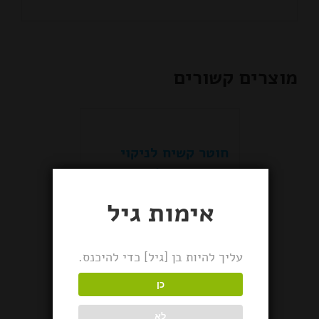
מוצרים קשורים
חוטר קשיח לניקוי
מקטרות Zen Pipe
Cleaner
אימות גיל
עליך להיות בן [גיל] כדי להיכנס.
Smokebuddy פילטר
פחם ב-3 גדלים
כן
לא