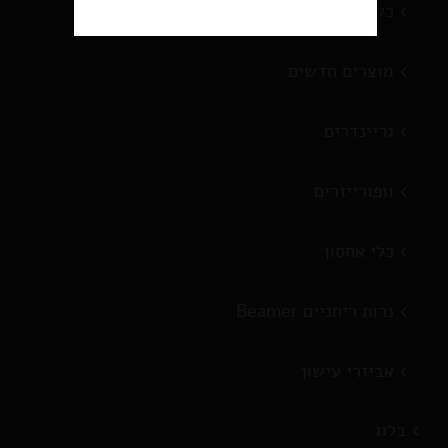
כלי עישון
מוצרים חדשים
גריינדרים
וופורייזרים
כלי אחסון
נרות ריחניים Beamer
אביזרי עישון
בלוג