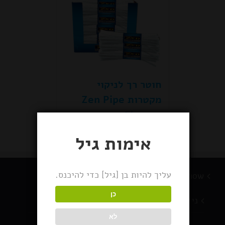
חוטר רך לניקוי
מקטרות Zen Pipe
Cleaner
אימות גיל
עליך להיות בן [גיל] כדי להיכנס.
BlackSnow מוצרי עישון
כן
ניירות גלגול
לא