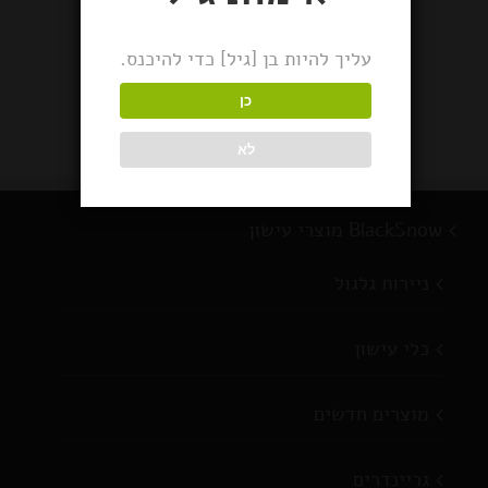
עליך להיות בן [גיל] כדי להיכנס.
מברשת לניקוי
בקבוקים 2 גדלים
כן
לא
BlackSnow מוצרי עישון
ניירות גלגול
כלי עישון
מוצרים חדשים
גריינדרים