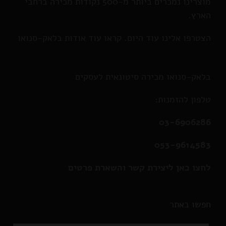
מוצרינו נמכרים ביותר מ-500 נקודות מכירה ברחבי
הארץ.
הצטרפו אלינו עוד היום. קראו עוד אודות בלאק-סנואו
בלאק-סנואו מכירה סיטונאית לעסקים
טלפון להזמנות:
03-6906286
053-9614583
לחצו כאן ליצירת קשר והשארת פרטים
חפשו באתר