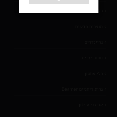
כלי עישון
מוצרים חדשים
גריינדרים
וופורייזרים
כלי אחסון
נרות ריחניים Beamer
אביזרי עישון