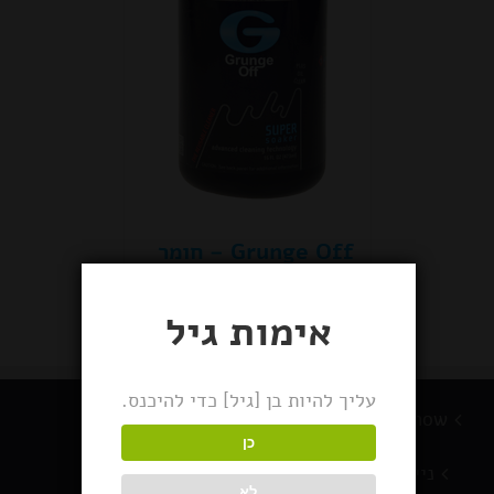
Grunge Off – חומר
לניקוי בקבוקים
אימות גיל
עליך להיות בן [גיל] כדי להיכנס.
BlackSnow מוצרי עישון
כן
ניירות גלגול
לא