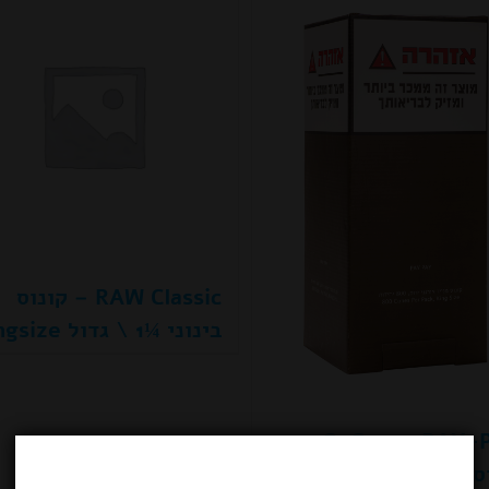
RAW Classic – קונוס
בינוני ¼1 \ גדול Kingsize
GoGreen PAY-
KING SI