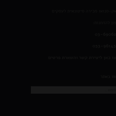
ק-סנואו מכירה סיטונאית לעסקים
ון להזמנות:
03-6906
053-9614
ו כאן ליצירת קשר והשארת פרטים
ו באתר