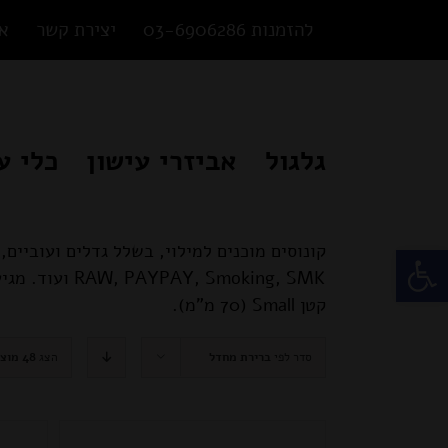
Ski
להזמנות 03-6906286
יצירת קשר
או
t
conten
גלגול
אביזרי עישון
כלי ע
פתח סרגל נגישות
קונוסים מוכנים למילוי, בשלל גדלים ועוביים,
קטן Small (70 מ"מ).
סדר לפי
ברירת מחדל
הצג
48 מוצרים