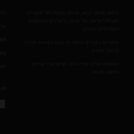
בלאק סנואו יבוא, שיווק והפצה של מוצרים
בלא
ואביזרי עישון של מיטב היצרנים והמותגים
טלפ
המובילים בעולם.
286
מוצרינו נמכרים ביותר מ-500 נקודות מכירה
ברחבי הארץ.
583
הצטרפו אלינו עוד היום. קראו עוד אודות
לחצ
בלאק-סנואו
חפש