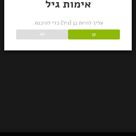
אימות גיל
עליך להיות בן [גיל] כדי להיכנס.
כן
לא