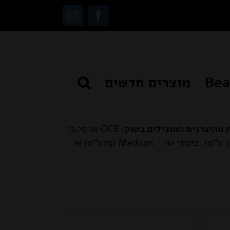
Instagram
Facebook
מוצרים חדשים
 מהיצרנים המובילים בשוק:
OCB או.סי.בי
RAW, PAYPAY, Smoking, SMK ועוד. מגיעים בשלוש גדלים סטנדרטיים: גדול או קינג סייז Kingsize (110 מ"מ), בינוני 1¼ – Medium (79מ"מ) או