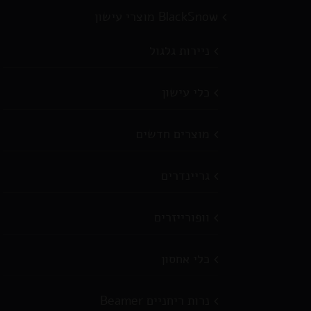
BlackSnow מוצרי עישון
ניירות גלגול
כלי עישון
מוצרים חדשים
גריינדרים
וופורייזרים
כלי אחסון
נרות ריחניים Beamer