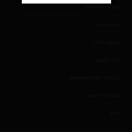
מוצרים חדשים
גריינדרים
וופורייזרים
כלי אחסון
נרות ריחניים Beamer
אביזרי עישון
בלוג