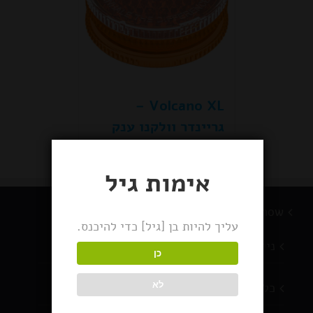
Volcano XL –
גריינדר וולקנו ענק
אימות גיל
BlackSnow מוצרי עישון
עליך להיות בן [גיל] כדי להיכנס.
ניירות גלגול
כן
כלי עישון
לא