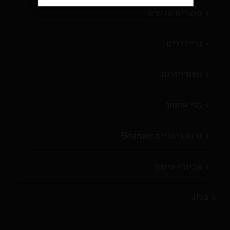
מוצרים חדשים
גריינדרים
וופורייזרים
כלי אחסון
נרות ריחניים Beamer
אביזרי עישון
בלוג