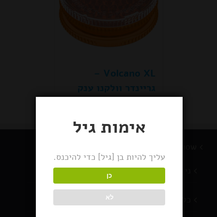
Volcano XL –
גריינדר וולקנו ענק
אימות גיל
BlackSnow מוצרי עישון
עליך להיות בן [גיל] כדי להיכנס.
ניירות גלגול
כן
כלי עישון
לא