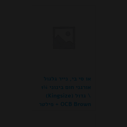
או סי בי, נייר גלגול
אורגני חום בינוני ¼1
\ גדול (Kingsize)
OCB Brown + פילטר