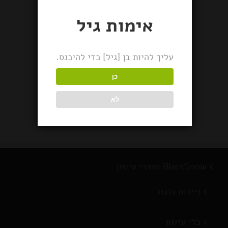
אימות גיל
עליך להיות בן [גיל] כדי להיכנס.
או סי בי, נייר גלגול
קטן \ בינוני ¼1 \
כן
גדול (Kingsize) OCB
לא
Black + פילטר
BlackSnow מוצרי עישון
ניירות גלגול
כלי עישון