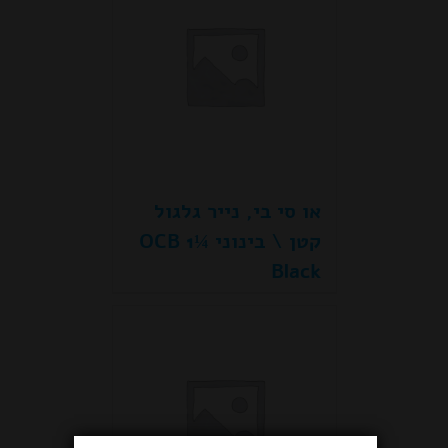
או סי בי, נייר גלגול
קטן \ בינוני ¼1 OCB
Black