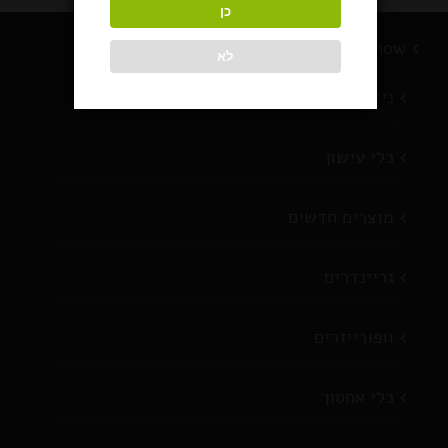
כן
BlackSnow מוצרי עישון
לא
ניירות גלגול
כלי עישון
מוצרים חדשים
גריינדרים
וופורייזרים
כלי אחסון