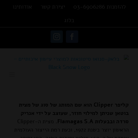
Ski
להזמנות 03-6906286
יצירת קשר
אודותינו
t
בלוג
conten
פתח סרגל נגישות
Instagram
Facebook
קליפר Clipper הוא שם המותג של סוג של מצית
בוטאן שניתן למילוי חוזר, שעוצב על ידי אנריק
סרדה ובבעלות Flamagas S.A.
מצית ה-Clipper
הראשון יוצר בשנת 1972, וכעת רמת הייצור העולמית