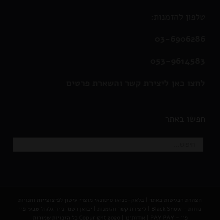
טלפון להזמנות:
03-6906286
053-9614583
לחצו כאן ליצירת קשר והשארת פרטים
חפשו באתר
הצהרת הנגישות באתר
|
בלאק-סנואו סיטונאי מוצרי עישון לפיצוצייות וחנויות
נוחות - Black Snow
|
ליצירת קשר והזמנות |
יבואן רשמי נייר גלגול טבעי פיי
פיי - PAY PAY
|
אודותינו
| Copyright 2020 כל הזכויות שמורות