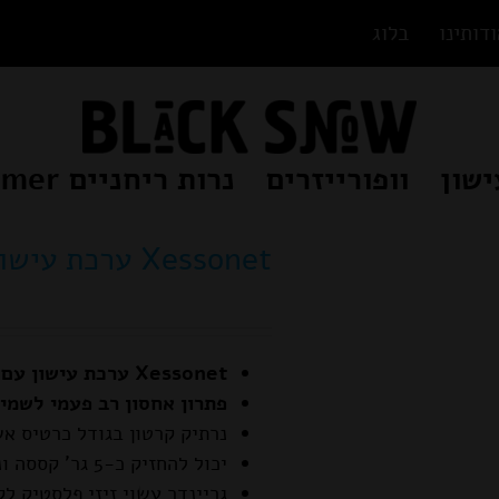
דותינו
בלוג
ישון
וופורייזרים
נרות ריחניים Beamer
Xessonet ערכת עישון נרתיק וגריינדר
Xessonet ערכת עישון עם גריינדר מובנה.
פתרון אחסון רב פעמי לשמי
נרתיק קרטון בגודל כרטיס אש
יכול להחזיק כ-5 גר' קססה ונסגר הרמטית עם ארבעה מגנטים.
גריינדר עשוי זיזי פלסטיק ל