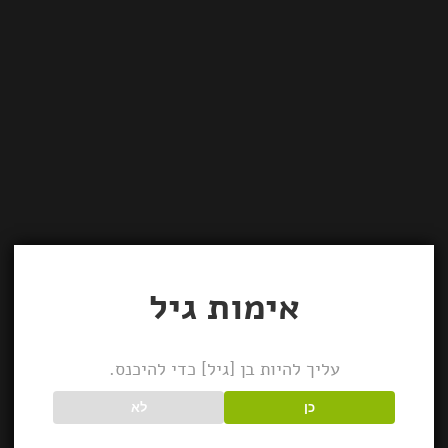
אימות גיל
עליך להיות בן [גיל] כדי להיכנס.
כן
לא