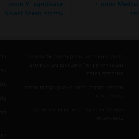
Medtainer אחסון +
V-syndicate אחסון+
נדר
גריינדר Smart Stash
בלאק סנואו יבוא, שיווק והפצה של מוצרים
בלא
ואביזרי עישון של מיטב היצרנים והמותגים
טלפ
המובילים בעולם.
286
מוצרינו נמכרים ביותר מ-500 נקודות מכירה
ברחבי הארץ.
583
הצטרפו אלינו עוד היום. קראו עוד אודות
לחצ
בלאק-סנואו
חפש