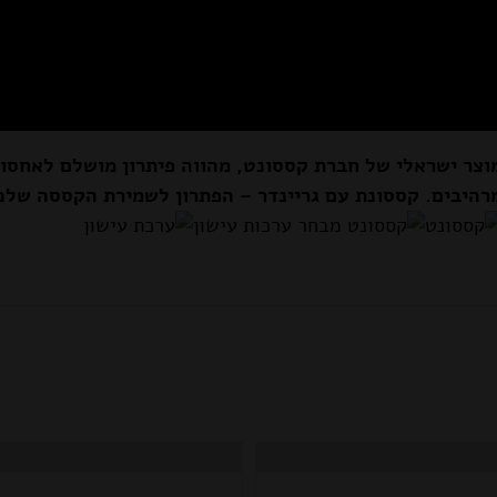
וצר ישראלי של חברת קססונט,
מהווה פיתרון מושלם לאחסון
רהיבים. קססונת עם גריינדר – הפתרון לשמירת הקססה שלכ