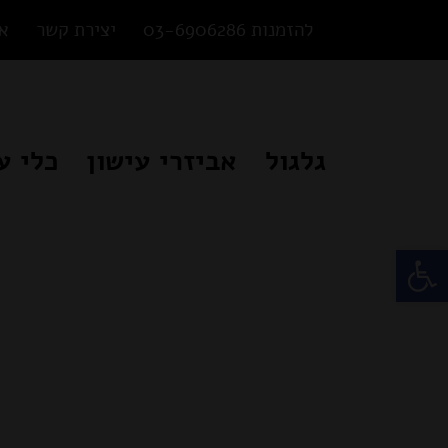
Ski
להזמנות 03-6906286
יצירת קשר
או
t
conten
גלגול
אביזרי עישון
כלי ע
פתח סרגל נגישות