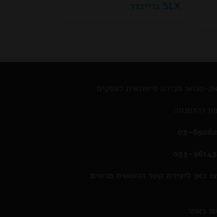
SLX גריינדר
ק-סנואו מכירה סיטונאית לעסקים
ון להזמנות:
03-6906
053-9614
ו כאן ליצירת קשר והשארת פרטים
ו באתר