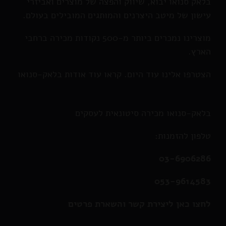
בלאק סנואו יבוא, שיווק והפצה של מוצרים ואביזרי
עישון של מיטב היצרנים והמותגים המובילים בעולם.
מוצרינו נמכרים ביותר מ-500 נקודות מכירה ברחבי
הארץ.
הצטרפו אלינו עוד היום. קראו עוד אודות בלאק-סנואו
בלאק-סנואו מכירה סיטונאית לעסקים
טלפון להזמנות:
03-6906286
053-9614583
לחצו כאן ליצירת קשר והשארת פרטים