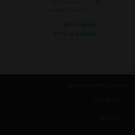
מברשת לניקוי
בקבוקים 2 גדלים
BlackSnow מוצרי עישון
ניירות גלגול
כלי עישון