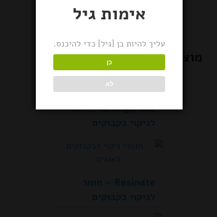
אימות גיל
עליך להיות בן [גיל] כדי להיכנס.
מוצרים קשורים
כן
לא
Grunge Off – חומר
לניקוי בקבוקים
Resinate – חומר
לניקוי בקבוקים