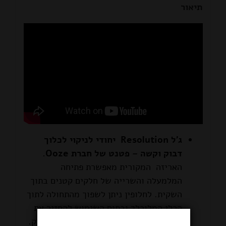
תיאור
ג'ל Resolution יחודי לניקוי לכלוך
דבוק וקשה – פטנט של חברת Ooze.
האריזה המקורית מאפשרת פתיחה
המלמעלה והשרייה של חלקים קטנים בתוך
השקית. לחלופין ניתן לשפוך מהתחולה לתוך
הכלי המלוכלך ובתום השימוש להחזיר את
החומר לשקית ולסגור בחזרה את ההזיפלוק.