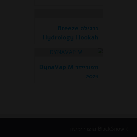
נרגילה Breeze
Hydrology Hookah
וופורייזר DynaVap M
2021
BlackSnow מוצרי עישון