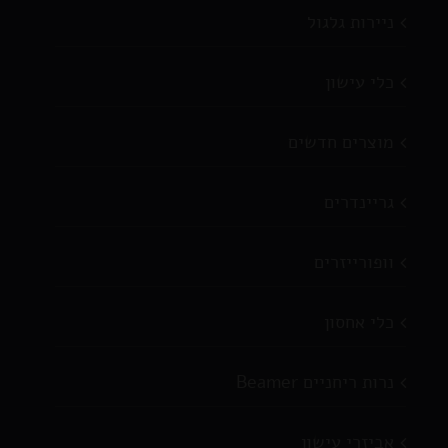
ניירות גלגול
כלי עישון
מוצרים חדשים
גריינדרים
וופורייזרים
כלי אחסון
נרות ריחניים Beamer
אביזרי עישון