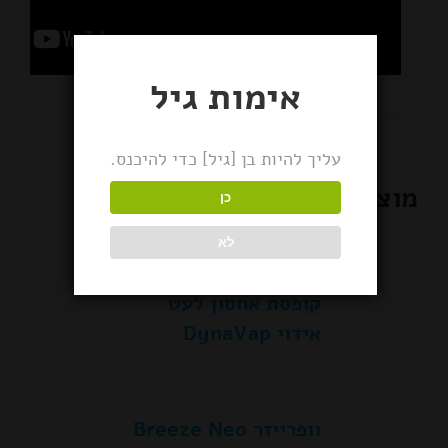
אימות גיל
עליך להיות בן [גיל] כדי להיכנס.
מוצרים קשורים
כן
לא
קופסת אחסון לעט
אידוי DynaVap
וופרייזר Breeze Neo