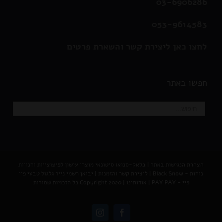
03-6906286
053-9614583
לחצו כאן ליצירת קשר והשארת פרטים
חפשו באתר
הצהרת הנגישות באתר
|
בלאק-סנואו סיטונאי מוצרי עישון לפיצוצייות וחנויות
נוחות - Black Snow
|
ליצירת קשר והזמנות |
יבואן רשמי נייר גלגול טבעי פיי
פיי - PAY PAY
|
אודותינו
| Copyright 2020 כל הזכויות שמורות
Instagram
Facebook