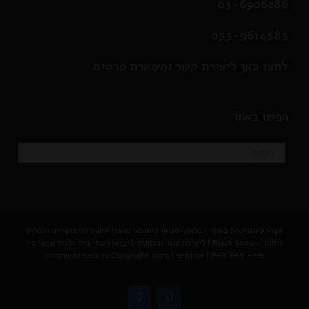
03-6906286
053-9614583
לחצו כאן ליצירת קשר והשארת פרטים
חפשו באתר
הצהרת הנגישות באתר
|
בלאק-סנואו סיטונאי מוצרי עישון לפיצוצייות וחנויות
נוחות - Black Snow
|
ליצירת קשר והזמנות |
יבואן רשמי נייר גלגול טבעי פיי
פיי - PAY PAY
|
אודותינו
| Copyright 2020 כל הזכויות שמורות
Instagram
Facebook