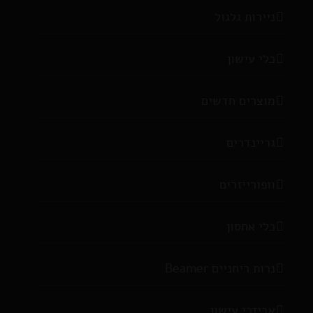
ניירות גלגול
כלי עישון
מוצרים חדשים
גריינדרים
וופורייזרים
כלי אחסון
נרות ריחניים Beamer
אביזרי עישון