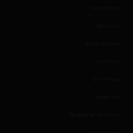
ניירות גלגול
כלי עישון
מוצרים חדשים
גריינדרים
וופורייזרים
כלי אחסון
נרות ריחניים Beamer
אביזרי עישון