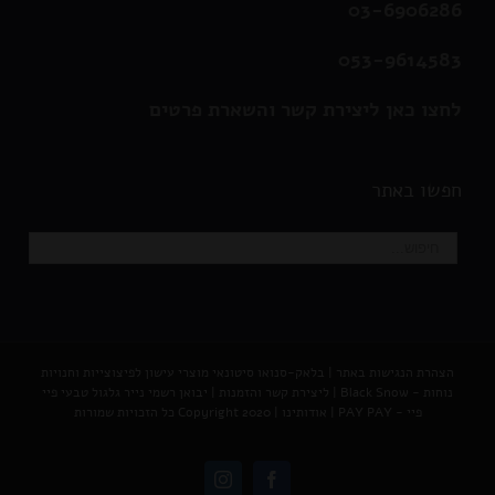
03-6906286
053-9614583
לחצו כאן ליצירת קשר והשארת פרטים
חפשו באתר
הצהרת הנגישות באתר
|
בלאק-סנואו סיטונאי מוצרי עישון לפיצוצייות וחנויות
נוחות - Black Snow
|
ליצירת קשר והזמנות |
יבואן רשמי נייר גלגול טבעי פיי
פיי - PAY PAY
|
אודותינו
| Copyright 2020 כל הזכויות שמורות
Instagram
Facebook