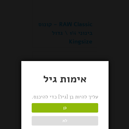
RAW Classic – קונוס
בינוני ¼1 \ גדול
Kingsize
אימות גיל
עליך להיות בן [גיל] כדי להיכנס.
כן
לא
אלמנטס קונוס גדול