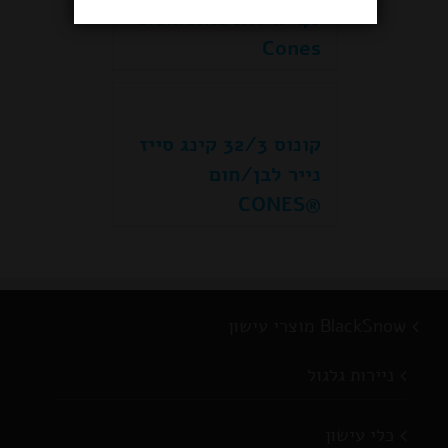
40 יחידות Elements
Cones
קונוס 32/3 קינג סייז
נייר לבן/חום
®CONES
BlackSnow מוצרי עישון
ניירות גלגול
כלי עישון