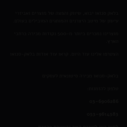
בלאק סנואו יבוא, שיווק והפצה של מוצרים ואביזרי
עישון של מיטב היצרנים והמותגים המובילים בעולם.
מוצרינו נמכרים ביותר מ-500 נקודות מכירה ברחבי
הארץ.
הצטרפו אלינו עוד היום. קראו עוד אודות בלאק-סנואו
בלאק-סנואו מכירה סיטונאית לעסקים
טלפון להזמנות:
03-6906286
053-9614583
לחצו כאן ליצירת קשר והשארת פרטים