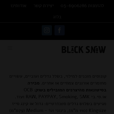
Ski
להזמנות 03-6906286
יצירת קשר
אודותינו
t
בלוג
conten
פתח סרגל נגישות
Instagram
Facebook
קונוסים מוכנים למילוי, בשלל גדלים ועוביים, עשויים
מחומרים אורגנים צמחיים או אחרים.
מכירה
בסיטונאות מהיצרנים המובילים בשוק:
OCB
או.סי.בי RAW, PAYPAY, Smoking, SMK ועוד.
מגיעים בשלוש גדלים סטנדרטיים: גדול או קינג סייז
Kingsize (110 מ"מ), בינוני 1¼ – Medium (79מ"מ)