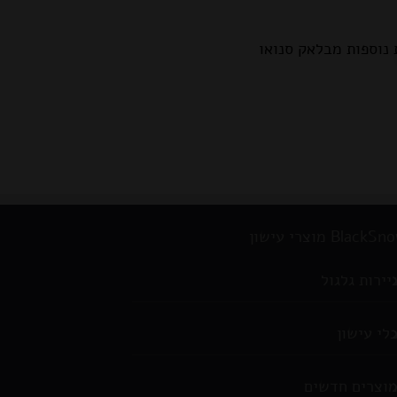
נוספות מבלאק סנואו
BlackS מוצרי עישון
יירות גלגול
לי עישון
וצרים חדשים