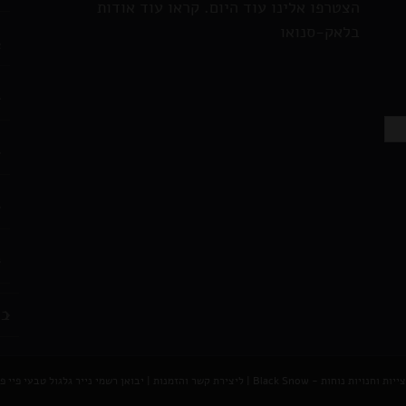
הצטרפו אלינו עוד היום. קראו עוד אודות
בלאק-סנואו
ג
ו
כ
נ
א
בל
נויות נוחות - Black Snow
|
ליצירת קשר והזמנות |
יבואן רשמי נייר גלגול טבעי פיי פיי - AY