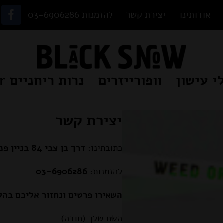
אודותינו
יצירת קשר
להזמנות 03-6906286
ok
י עישון
וופורייזרים
נרות ריחניים Beamer
יצירת קשר
כתובתינו:
דרך בן צבי 84 בניין פנורמה, תל אביב יפו
להזמנות:
03-6906286
השאירו פרטים ונחזור אליכם בה
השם שלך (חובה)