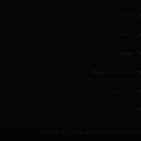
ריינדרים
ופורייזרים
לי אחסון
רות ריחניים Beamer
ביזרי עישון
וג
PAY P
|
אודותינו
| Copyright 2020 כל הזכויות שמורות