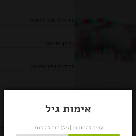
האימייל שלך (חובה)
טלפון (חובה)
ההודעה שלך (חובה)
אימות גיל
עליך להיות בן [גיל] כדי להיכנס.
אני מאשר\ת שימוש בפרטיי ל