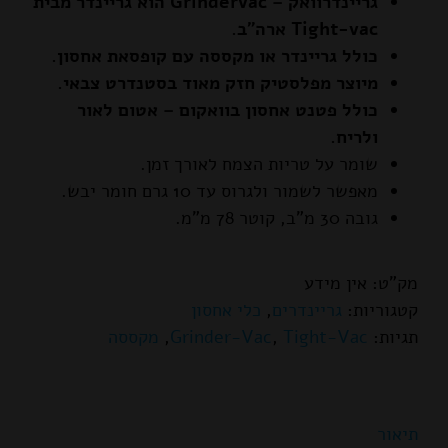
גריינדרוואק – Grindervac הוא גריינדר מבית
Tight-vac ארה"ב.
כולל גריינדר או מקססה עם קופסאת אחסון.
מיוצר מפלסטיק חזק מאוד בסטנדרט צבאי.
כולל פטנט אחסון בוואקום – אטום לאור
ולריח.
שומר על טריות הצמח לאורך זמן.
מאפשר לשמור ולגרוס עד 10 גרם חומר יבש.
גובה 30 מ"ב, קוטר 78 מ"מ.
מק"ט:
אין מידע
קטגוריות:
גריינדרים
,
כלי אחסון
תגיות:
Tight-Vac
,
Grinder-Vac
,
מקססה
תיאור