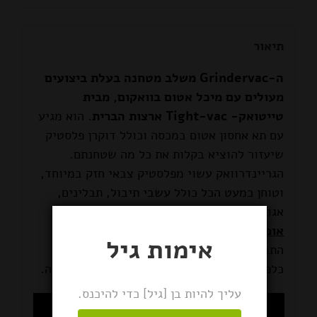
תיאור
ה-Grindervac משלב מטחנה בעלת ביצועים
מעולים עם מיכל אטום בוואקום, מבית
טייטואק- Tight-vac ארצות הברית.
הוא מגיע
עם תא אחסון אטום במכסה וכולל דוקרן פלסטיק
שיעזור להוציא בקלות את כל מה שטחנתם.
הגריינדרוואק עשוי מפלסטיק צבאי חזק במיוחד,
וטוחן כמעט הכל כולל עשבי תיבול, תבלינים,
אגוזים ועוד.
אופן השימוש:
מכניסים את עשבי התיבול או
אימות גיל
התבלינים לאזור המטחנה, דוחפים את המכסה
כלפי מטה ומסובבים עד להשגת הטחינה הרצויה.
עליך להיות בן [גיל] כדי להיכנס.