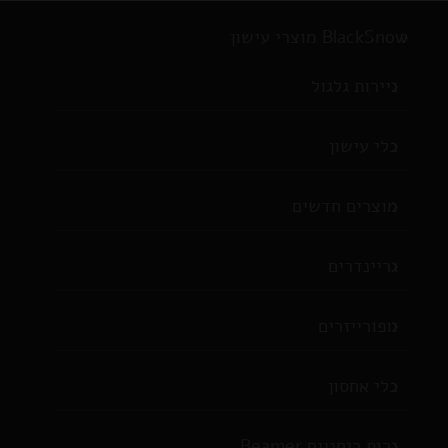
BlackSnow מוצרי עישון
ניירות גלגול
כלי עישון
מוצרים חדשים
גריינדרים
וופורייזרים
כלי אחסון
נרות ריחניים Beamer