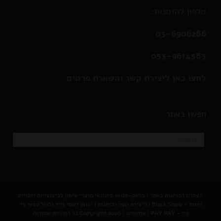
טלפון להזמנות:
03-6906286
053-9614583
לחצו כאן ליצירת קשר והשארת פרטים
חפשו באתר
הצהרת הנגישות באתר
|
בלאק-סנואו סיטונאי מוצרי עישון לפיצוצייות וחנויות
נוחות - Black Snow
|
ליצירת קשר והזמנות |
יבואן רשמי נייר גלגול טבעי פיי
פיי - PAY PAY
|
אודותינו
| Copyright 2020 כל הזכויות שמורות