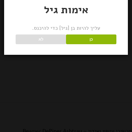
אימות גיל
עליך להיות בן [גיל] כדי להיכנס.
כן
לא
דוי – Beamer DePiper Ashtray.