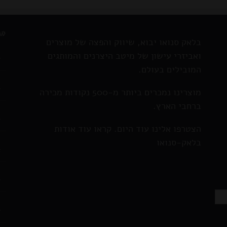
now
בלאק סנואו יבוא, שיווק והפצה של מוצרים
ואביזרי עישון של מיטב היצרנים והמותגים
נ
המובילים בעולם.
כ
מוצרינו נמכרים ביותר מ-500 נקודות מכירה
ברחבי הארץ.
מ
הצטרפו אלינו עוד היום. קראו עוד אודות
בלאק-סנואו
ג
ו
כ