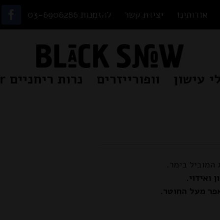
אודותינו
יצירת קשר
להזמנות 03-6906286
ok
י עישון
וופורייזרים
נרות ריחניים Beamer
המוביל בימר.
 ואידוי.
פר מעל החוטר.