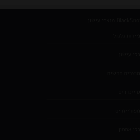
BlackS מוצרי עישון
יירות גלגול
לי עישון
וצרים חדשים
ריינדרים
ופורייזרים
לי אחסון