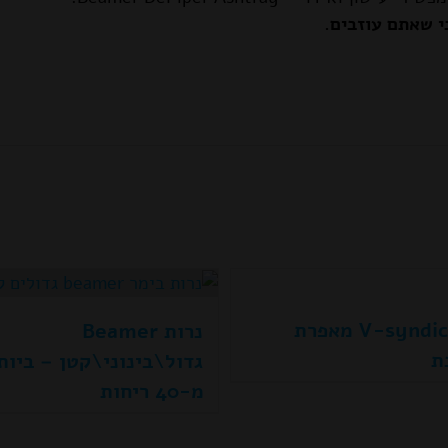
י שאתם עוזבים.
V-syndicate מאפרת
נרות Beamer
ת
גדול\בינוני\קטן – ביות
מ-40 ריחות