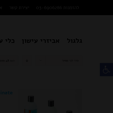
Ski
להזמנות 03-6906286
יצירת קשר
או
t
conten
גלגול
אביזרי עישון
כלי ע
סדר לפי
מחיר
הצג
48 מוצרים
פתח סרגל נגישות
Resinate – חומר לנ