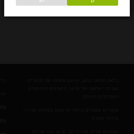
כן
לא
בלאק סנואו יבוא, שיווק והפצה של מוצרים
בלא
ואביזרי עישון של מיטב היצרנים והמותגים
טלפ
המובילים בעולם.
286
מוצרינו נמכרים ביותר מ-500 נקודות מכירה
ברחבי הארץ.
583
הצטרפו אלינו עוד היום. קראו עוד אודות