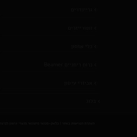
גריינדרים
וופורייזרים
כלי אחסון
נרות ריחניים Beamer
אביזרי עישון
בלוג
הצהרת הנגישות באתר
|
בלאק-סנואו סיטונאי מוצרי עישון לפיצוצייות וח