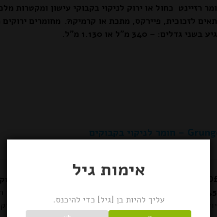
מר רזיינט כחול או ירוק לניקוי בקבוקי עישון ומקטרות מלכ
אים לזכוכית, פיירקס, מתכת או קרמיקה.
מחומרים ירוקים 
ע בשני גדלים: – 340 מ"ל או 1.130 מ"ל.
מר לניקוי בקבוקים
אימות גיל
Gr - גרנג' אוף - נוזל השרייה מיוחד לניקוי בקבוקים - Super Soaker.
יליטר בבקבוק.
לניקוי בקבוקים ומקטרות מזכוכית או 
עליך להיות בן [גיל] כדי להיכנס.
וצר בארה"ב ומכיל חומרים טבעיים בלבד.
אין צורך לקרצץ, רק