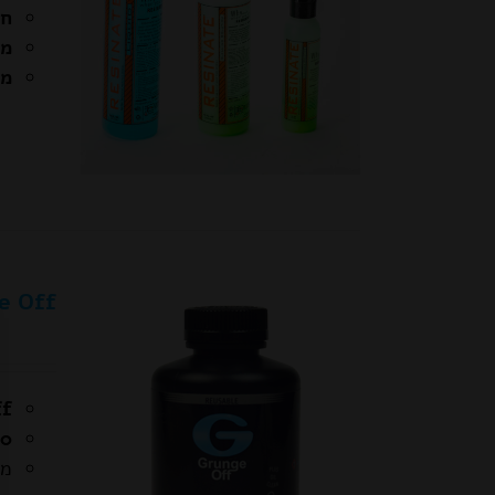
חו
מת
מגי
Grunge Off – חו
unge Off
450 מיל
מי