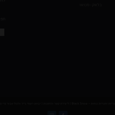
לחצ
בלאק-סנואו
חפש
נויות נוחות - Black Snow
|
ליצירת קשר והזמנות |
יבואן רשמי נייר גלגול טבעי פיי פיי - AY