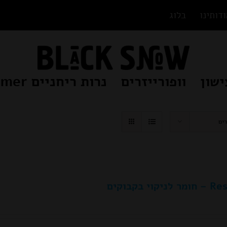
דותינו
בלוג
ישון
וופורייזרים
נרות ריחניים Beamer
יקוי בקבוקים