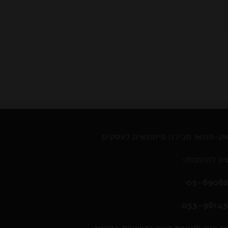
ק-סנואו מכירה סיטונאית לעסקים
ון להזמנות:
03-6906
053-9614