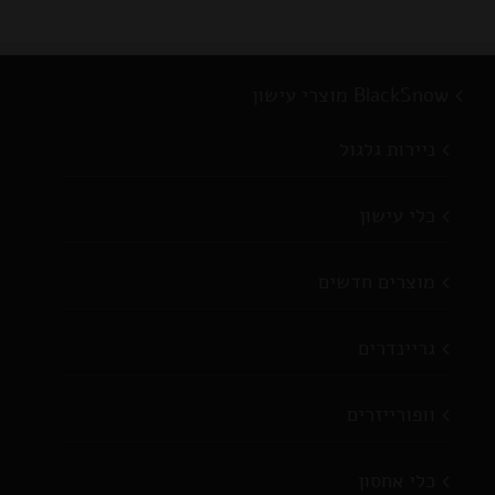
BlackSnow מוצרי עישון
ניירות גלגול
כלי עישון
מוצרים חדשים
גריינדרים
וופורייזרים
כלי אחסון