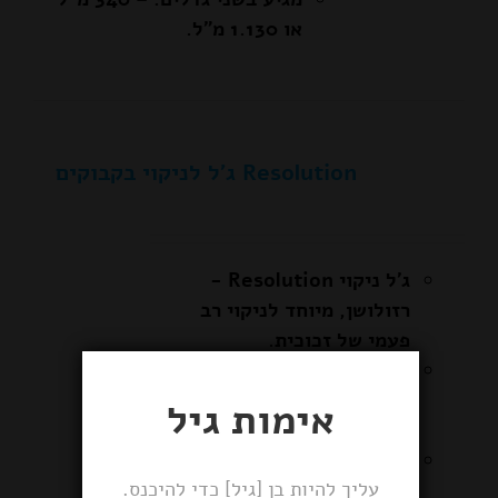
או 1.130 מ"ל.
Resolution ג'ל לניקוי בקבוקים
ג'ל ניקוי Resolution -
רזולושן, מיוחד לניקוי רב
פעמי של זכוכית.
לניקוי בקבוקים מזכוכית
ומקטרות, משומנים ושאריות
אימות גיל
שנדבקו.
פעולה מהירה. ניקוי תוך 60
עליך להיות בן [גיל] כדי להיכנס.
שניות, בלי לפגוע בזכוכית או