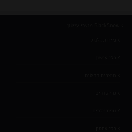
BlackSnow מוצרי עישון
ניירות גלגול
כלי עישון
מוצרים חדשים
גריינדרים
וופורייזרים
כלי אחסון