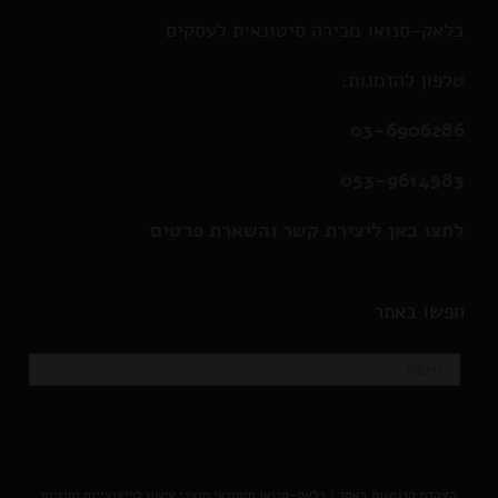
בלאק-סנואו מכירה סיטונאית לעסקים
טלפון להזמנות:
03-6906286
053-9614583
לחצו כאן ליצירת קשר והשארת פרטים
חפשו באתר
הצהרת הנגישות באתר
|
בלאק-סנואו סיטונאי מוצרי עישון לפיצוצייות וחנויות