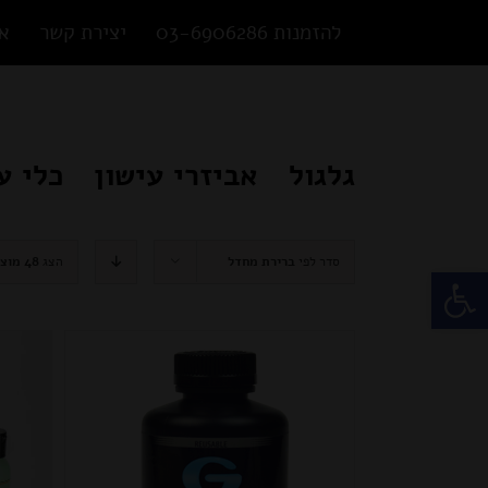
Ski
להזמנות 03-6906286
יצירת קשר
או
t
conten
גלגול
אביזרי עישון
כלי ע
סדר לפי
ברירת מחדל
הצג
48 מוצרים
פתח סרגל נגישות