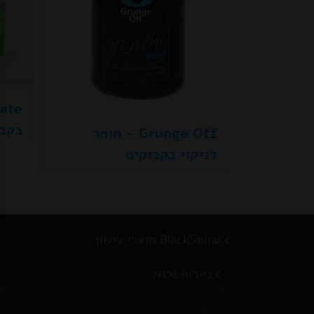
בקבו
Grunge Off – חומר
לניקוי בקבוקים
BlackSnow מוצרי עישון
ניירות גלגול