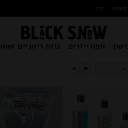
דותינו
בלוג
ישון
וופורייזרים
נרות ריחניים Beamer