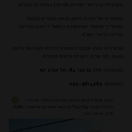
והאיכותיים ביותר ישירות מהיצרן במחירים הוגנים.
המוצרים של חברת בלאק סנואו נמכרים בחנות
האונליין שבאתר האינטרנט ובמעל ל-500 נקודות
מכירה ברחבי הארץ.
עכשיו זה הזמן שלכם להצטרף ולהיות לקוח של בלאק
סנואו, פנו אלינו לקבלת פרטים נוספים.
כתובתינו:
דרך בן צבי 84, תל אביב יפו
להזמנות:
053-9614583
בלאק סנואו היא גם היבואן המורשה והבלעדי של נייר
הגלגול הטבעי Pay-Pay ומייבאת בנוסף גם את מוצרי RAW,
SLX, קליפר, ועוד.