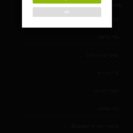
BlackSnow מוצרי עישון
לא
ניירות גלגול
כלי עישון
מוצרים חדשים
גריינדרים
וופורייזרים
כלי אחסון
נרות ריחניים Beamer