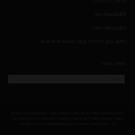
טלפון להזמנות:
03-6906286
053-9614583
לחצו כאן ליצירת קשר והשארת פרטים
חפשו באתר
הצהרת הנגישות באתר
|
בלאק-סנואו סיטונאי מוצרי עישון לפיצוצייות וחנויות
נוחות - Black Snow
|
ליצירת קשר והזמנות |
יבואן רשמי נייר גלגול טבעי פיי
פיי - PAY PAY
|
אודותינו
| Copyright 2020 כל הזכויות שמורות