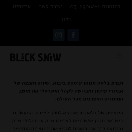
Ski
להזמנות 03-6906286
יצירת קשר
אודותינו
t
בלוג
conten
פתח סרגל נגישות
Instagram
Facebook
חברת בלאק סנואו עוסקת ביבוא, שיווק והפצה של
אביזרי עישון ומנגישה לקהל הישראלי את מיטב
המותגים והיצרנים מכל העולם.
השאיפה של בלאק סנואו היא לספק לציבור המעשנים
בישראל מגוון אפשרויות לצריכת טבק או תחליפי טבק
ובהתאם לכך אנו דואגים להביא את המוצרים החדשים